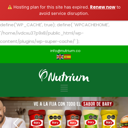
Renew now
Hosting plan for this site has expired.
to
avoid service disruption.
define('WP_CACHE', true); define( 'WPCACHEHOME',
'/home/ivdcxu37p9x8/public_html/wp-
content/plugins/wp-super-cache/' );
info@nutrium.co