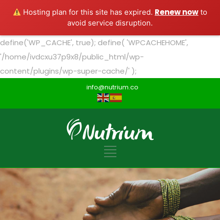
Renew now
Hosting plan for this site has expired.
to
avoid service disruption.
define('WP_CACHE', true); define( 'WPCACHEHOME',
'/home/ivdcxu37p9x8/public_html/wp-
content/plugins/wp-super-cache/' );
info@nutrium.co