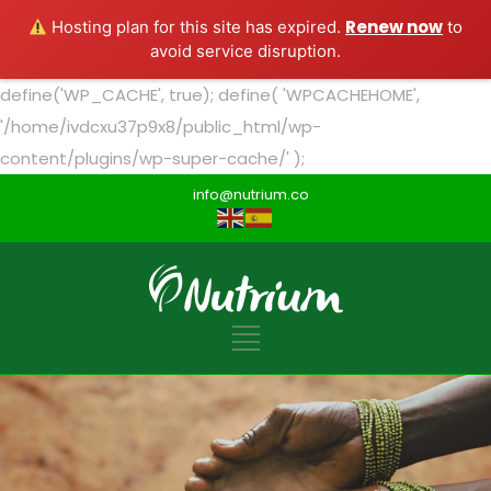
Renew now
Hosting plan for this site has expired.
to
avoid service disruption.
define('WP_CACHE', true); define( 'WPCACHEHOME',
'/home/ivdcxu37p9x8/public_html/wp-
content/plugins/wp-super-cache/' );
info@nutrium.co