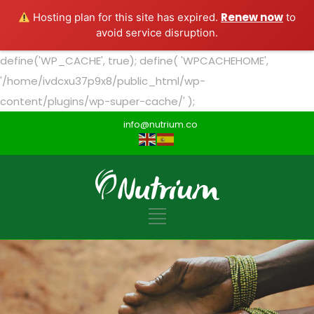
Renew now
Hosting plan for this site has expired.
to
avoid service disruption.
define('WP_CACHE', true); define( 'WPCACHEHOME',
'/home/ivdcxu37p9x8/public_html/wp-
content/plugins/wp-super-cache/' );
info@nutrium.co