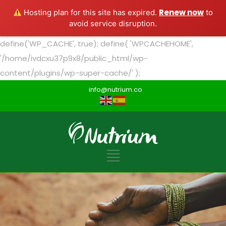
Renew now
Hosting plan for this site has expired.
to
avoid service disruption.
define('WP_CACHE', true); define( 'WPCACHEHOME',
'/home/ivdcxu37p9x8/public_html/wp-
content/plugins/wp-super-cache/' );
info@nutrium.co