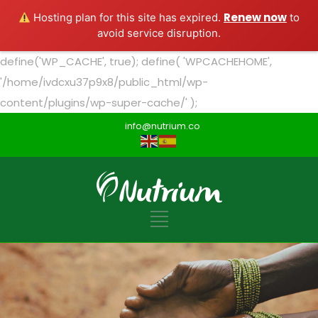
Renew now
Hosting plan for this site has expired.
to
avoid service disruption.
define('WP_CACHE', true); define( 'WPCACHEHOME',
'/home/ivdcxu37p9x8/public_html/wp-
content/plugins/wp-super-cache/' );
info@nutrium.co