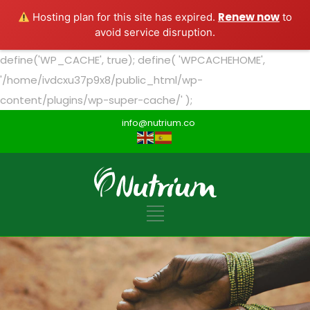
Renew now
Hosting plan for this site has expired.
to
avoid service disruption.
define('WP_CACHE', true); define( 'WPCACHEHOME',
'/home/ivdcxu37p9x8/public_html/wp-
content/plugins/wp-super-cache/' );
info@nutrium.co