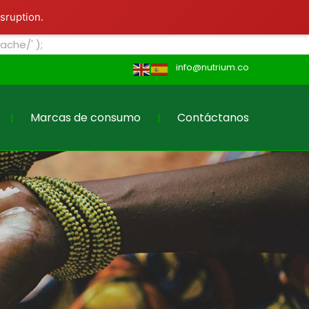
Contáctanos
isruption.
che/' );
info@nutrium.co
Marcas de consumo
Contáctanos