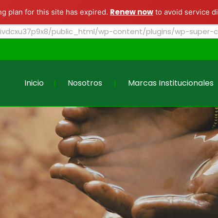
s
Marcas Institucionales
Marcas de consumo
Renew now
g plan for this site has expired.
to avoid service d
/ivdcxu37p9x8/public_html/wp-content/plugins/wp-super-ca
Inicio
Nosotros
Marcas Institucionales