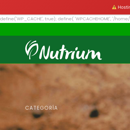
Inicio
Nosotro
Hostin
define('WP_CACHE', true); define( 'WPCACHEHOME', '/home
CATEGORÍA