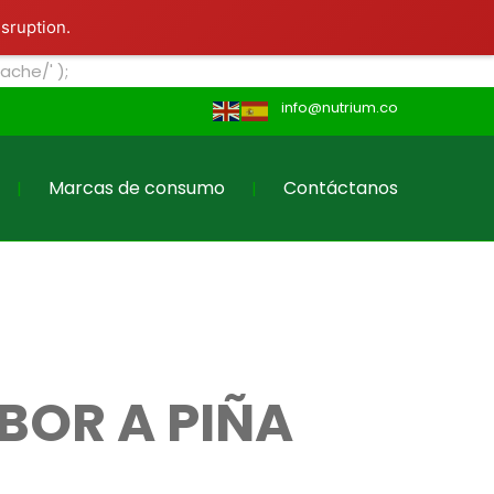
Contáctanos
isruption.
che/' );
info@nutrium.co
Marcas de consumo
Contáctanos
BOR A PIÑA