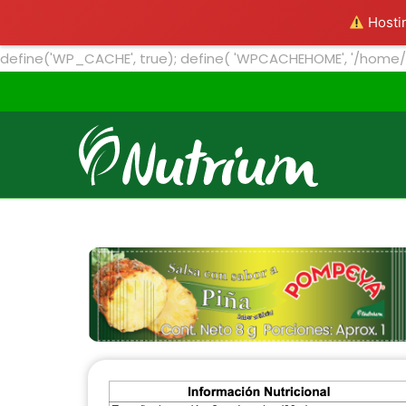
Inicio
Nosotro
Hostin
define('WP_CACHE', true); define( 'WPCACHEHOME', '/home