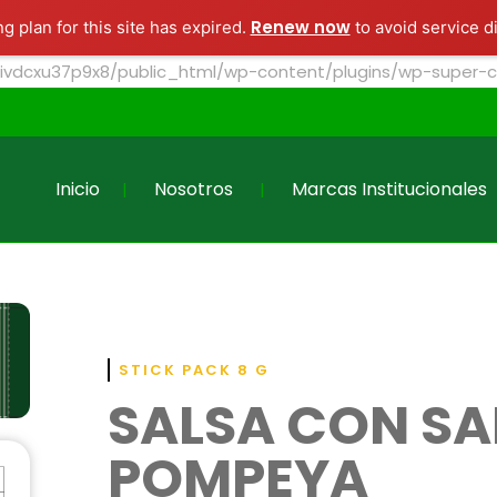
s
Marcas Institucionales
Marcas de consumo
Renew now
g plan for this site has expired.
to avoid service d
/ivdcxu37p9x8/public_html/wp-content/plugins/wp-super-ca
Inicio
Nosotros
Marcas Institucionales
STICK PACK 8 G
SALSA CON SA
POMPEYA