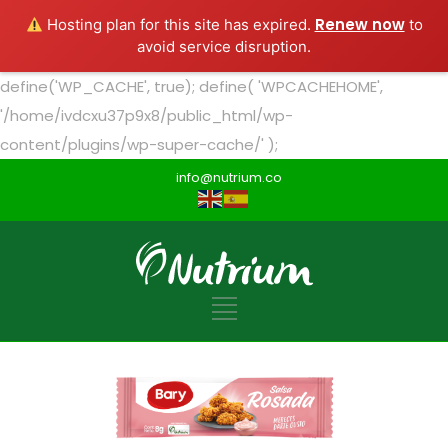
Renew now
Hosting plan for this site has expired.
to
avoid service disruption.
define('WP_CACHE', true); define( 'WPCACHEHOME',
'/home/ivdcxu37p9x8/public_html/wp-
content/plugins/wp-super-cache/' );
info@nutrium.co