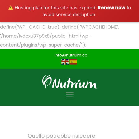
Renew now
Hosting plan for this site has expired.
to
avoid service disruption.
define('WP_CACHE', true); define( 'WPCACHEHOME',
'/home/ivdcxu37p9x8/public_html/wp-
content/plugins/wp-super-cache/' );
info@nutrium.co
Quello potrebbe risiedere